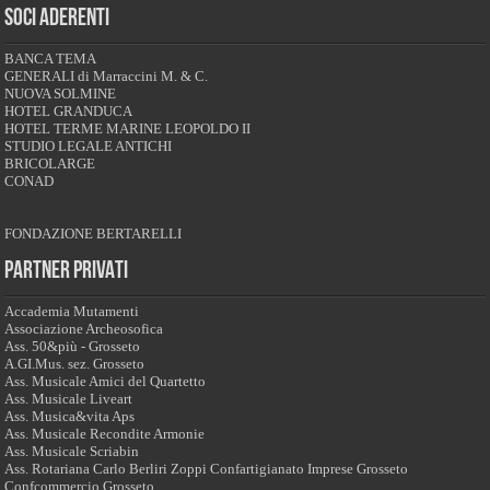
SOCI ADERENTI
BANCA TEMA
GENERALI di Marraccini M. & C.
NUOVA SOLMINE
HOTEL GRANDUCA
HOTEL TERME MARINE LEOPOLDO II
STUDIO LEGALE ANTICHI
BRICOLARGE
CONAD
FONDAZIONE BERTARELLI
PARTNER PRIVATI
Accademia Mutamenti
Associazione Archeosofica
Ass. 50&più - Grosseto
A.GI.Mus. sez. Grosseto
Ass. Musicale Amici del Quartetto
Ass. Musicale Liveart
Ass. Musica&vita Aps
Ass. Musicale Recondite Armonie
Ass. Musicale Scriabin
Ass. Rotariana Carlo Berliri Zoppi
Confartigianato Imprese Grosseto
Confcommercio Grosseto