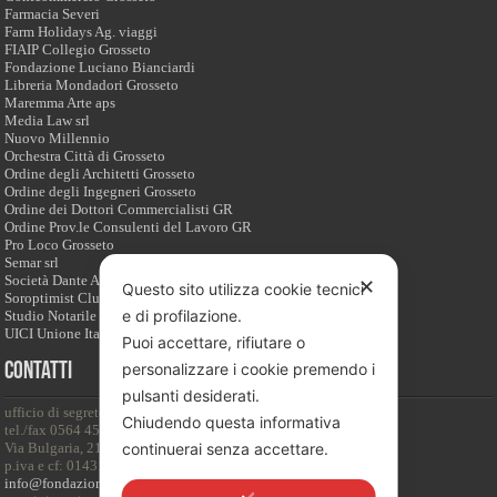
Farmacia Severi
Farm Holidays Ag. viaggi
FIAIP Collegio Grosseto
Fondazione Luciano Bianciardi
Libreria Mondadori Grosseto
Maremma Arte aps
Media Law srl
Nuovo Millennio
Orchestra Città di Grosseto
Ordine degli Architetti Grosseto
Ordine degli Ingegneri Grosseto
Ordine dei Dottori Commercialisti GR
Ordine Prov.le Consulenti del Lavoro GR
Pro Loco Grosseto
Semar srl
Società Dante Alighieri
✕
Questo sito utilizza cookie tecnici
Soroptimist Club Grosseto
e di profilazione.
Studio Notarile associato I N.O.T.A.I.
UICI Unione Italiana Ciechi - Grosseto
Puoi accettare, rifiutare o
Contatti
personalizzare i cookie premendo i
pulsanti desiderati.
ufficio di segreteria:
Chiudendo questa informativa
tel./fax 0564 453128
Via Bulgaria, 21 – 58100 Grosseto
continuerai senza accettare.
p.iva e cf: 01431230539
info@fondazionegrossetocultura.it