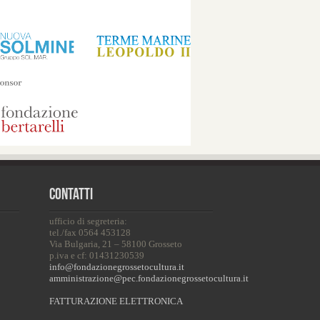
Contatti
ufficio di segreteria:
tel./fax 0564 453128
Via Bulgaria, 21 – 58100 Grosseto
p.iva e cf: 01431230539
info@fondazionegrossetocultura.it
amministrazione@pec.fondazionegrossetocultura.it
FATTURAZIONE ELETTRONICA