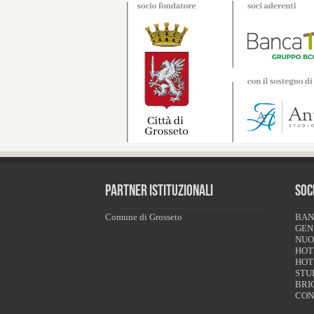
PARTNER ISTITUZIONALI
SOC
Comune di Grosseto
BAN
GENE
NUO
HOT
HOT
STU
BRI
CO