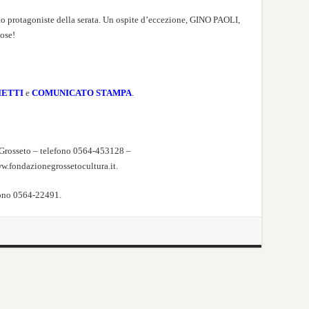
to protagoniste della serata. Un ospite d’eccezione, GINO PAOLI,
mose!
IETTI
e
COMUNICATO STAMPA
.
 Grosseto – telefono 0564-453128 –
.fondazionegrossetocultura.it.
fono 0564-22491.