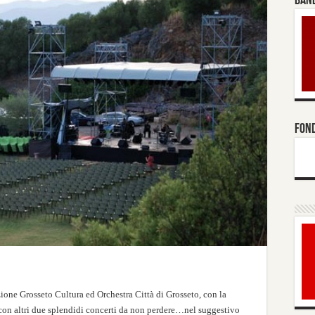
BAND
FOND
one Grosseto Cultura ed Orchestra Città di Grosseto, con la
 con altri due splendidi concerti da non perdere…nel suggestivo